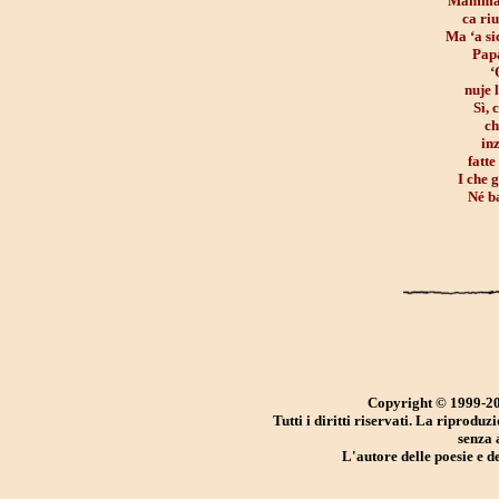
“Mamma
ca ri
Ma ‘a si
Papà
‘
nuje 
Sì, 
ch
inz
fatte
I che 
Né ba
Copyright © 1999-
20
Tutti i diritti riservati. La riprodu
senza 
L'autore delle poesie e de