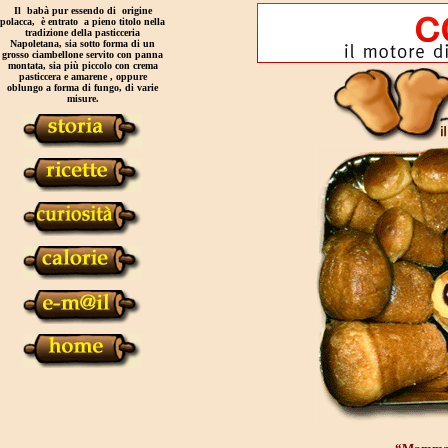
Il babà pur essendo di origine
polacca, è entrato a pieno titolo nella
tradizione della pasticceria
Napoletana, sia sotto forma di un
grosso ciambellone servito con panna
montata, sia più piccolo con crema
pasticcera e amarene , oppure
oblungo a forma di fungo, di varie
misure.